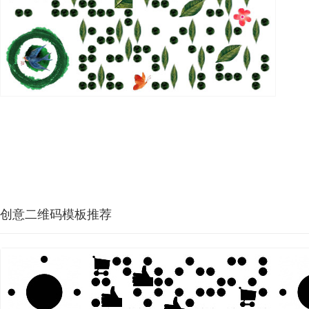
创意二维码模板推荐