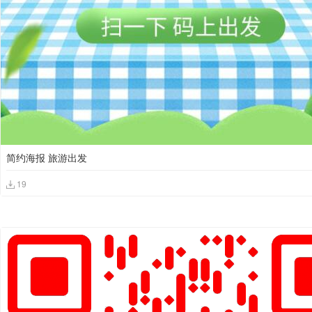
简约海报 旅游出发
19