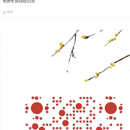
免费长按指纹识别
403