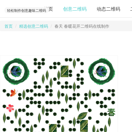
首页
创意二维码
动态二维码
轻松制作创意趣味二维码
首页
精选创意二维码
春天 春暖花开二维码在线制作